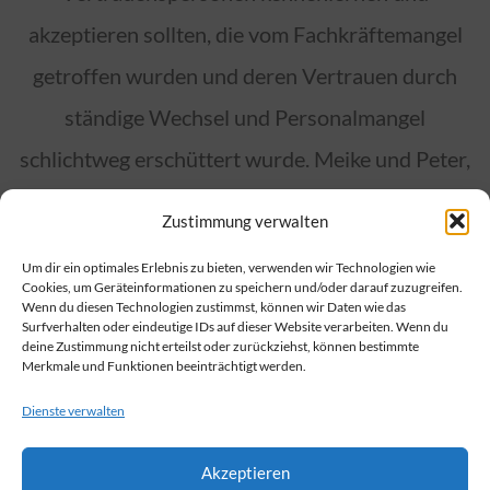
akzeptieren sollten, die vom Fachkräftemangel
getroffen wurden und deren Vertrauen durch
ständige Wechsel und Personalmangel
schlichtweg erschüttert wurde. Meike und Peter,
die in ihrem Kindergarten erste Erfahrungen mit
Zustimmung verwalten
unserem Bildungssystem machen hätten sollen,
Um dir ein optimales Erlebnis zu bieten, verwenden wir Technologien wie
die hätten frühzeitig mit gefördert werden
Cookies, um Geräteinformationen zu speichern und/oder darauf zuzugreifen.
Wenn du diesen Technologien zustimmst, können wir Daten wie das
sollen, die hätten gesehen werden müssen – was
Surfverhalten oder eindeutige IDs auf dieser Website verarbeiten. Wenn du
deine Zustimmung nicht erteilst oder zurückziehst, können bestimmte
nicht stattfand, weil wegen des
Merkmale und Funktionen beeinträchtigt werden.
Fachkräftemangels niemand lange genug da war,
Dienste verwalten
um die Kinder so gut kennengelernt zu haben,
Akzeptieren