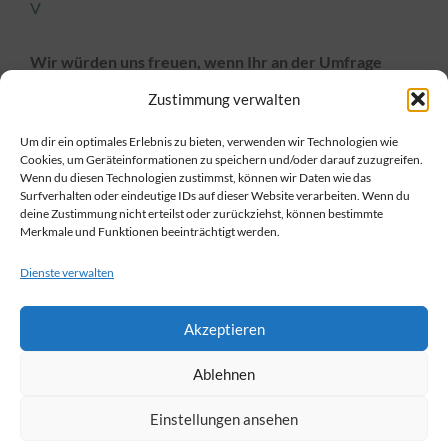
V
Wir würden uns freuen, wenn Ihr an der Umfrage
kurzfristig und spätestens bis zum 8. Juni 2020
Zustimmung verwalten
teilnehmt
, damit wir die Ergebnisse noch vor den evtl.
Um dir ein optimales Erlebnis zu bieten, verwenden wir Technologien wie
nächsten Lockerungsmaßnahmen auswerten können.
Cookies, um Geräteinformationen zu speichern und/oder darauf zuzugreifen.
Wenn du diesen Technologien zustimmst, können wir Daten wie das
Die Ergebnisse der Umfrage helfen uns, unser
Surfverhalten oder eindeutige IDs auf dieser Website verarbeiten. Wenn du
Meinungsbild zu verbessern und eine gute Grundlage für
deine Zustimmung nicht erteilst oder zurückziehst, können bestimmte
Merkmale und Funktionen beeinträchtigt werden.
weitere Gespräche mit den Trägern, der Behörde, der
Bundeselternvertretung oder der Presse zu erhalten.
Dienste verwalten
Wir danken Euch schon im Voraus für Eure Teilnahme!
Akzeptieren
Bitte leitet diese Email oder den Link zur Umfrage an
Ablehnen
viele Eltern weiter!
Wenn Ihr Fragen, Sorgen, Probleme, Ideen oder
Einstellungen ansehen
Wünsche habt – wendet Euch gerne an uns, wir sind für